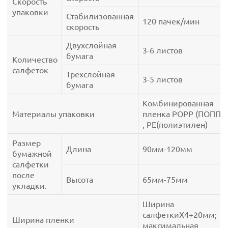
Скорость
упаковки
Стабилизованная
120 пачек/мин
скорость
Двухслойная
3-6 листов
бумага
Количество
салфеток
Трехслойная
3-5 листов
бумага
Комбинированная
Материалы упаковки
пленка POPP (ПОПП)
, PE(полиэтилен)
Размер
Длина
90мм-120мм
бумажной
салфетки
после
Высота
65мм-75мм
укладки.
Ширина
салфеткиX4+20мм;
Ширина пленки
максимальная