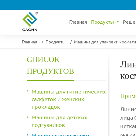
Главная
Продукты
Реше
Главная
Продукты
Машина для упаковки космети
СПИСОК
Лин
ПРОДУКТОВ
кос
Машины для гигиенических
Прим
салфеток и женских
прокладок
Линия
Машины для детских
лица 
подгузников
нетка
маску
Машина для упаковки