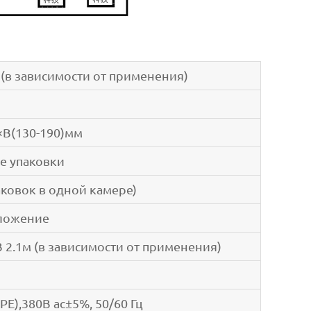
 (в зависимости от применения)
×В(130-190)мм
е упаковки
аковок в одной камере)
сложение
 2.1м (в зависимости от применения)
 PE),380В ac±5%, 50/60 Гц