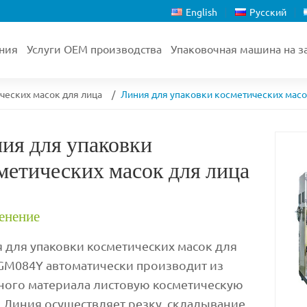
English
Русский
ния
Услуги OEM производства
Упаковочная машина на з
ческих масок для лица
Линия для упаковки косметических масо
ия для упаковки
метических масок для лица
енение
 для упаковки косметических масок для
GM084Y автоматически производит из
ного материала листовую косметическую
. Линия осуществляет резку, складывание,