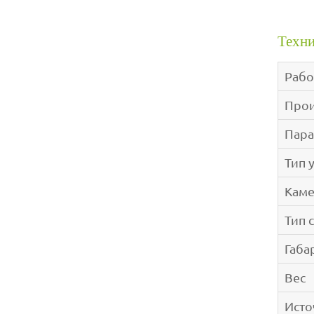
Техни
Рабо
Прои
Пара
Тип 
Каме
Тип 
Габа
Вес
Исто