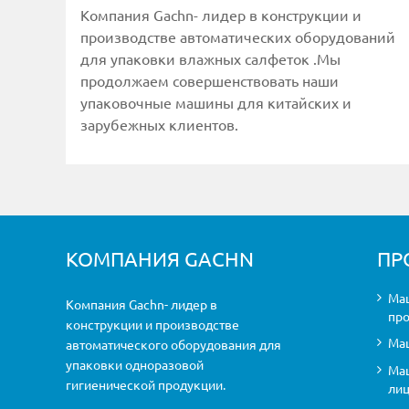
Компания Gachn- лидер в конструкции и
производстве автоматических оборудований
для упаковки влажных салфеток .Мы
продолжаем совершенствовать наши
упаковочные машины для китайских и
зарубежных клиентов.
КОМПАНИЯ GACHN
ПР
Маш
Компания Gachn- лидер в
пр
конструкции и производстве
Маш
автоматического оборудования для
упаковки одноразовой
Маш
гигиенической продукции.
ли