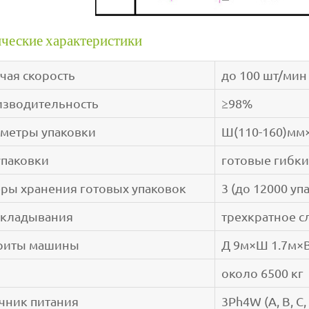
ческие характеристики
чая скорость
до 100 шт/мин
зводительность
≥98%
метры упаковки
Ш(110-160)мм
упаковки
готовые гибки
ры хранения готовых упаковок
3 (до 12000 уп
складывания
трехкратное 
риты машины
Д 9м×Ш 1.7м×В
около 6500 кг
чник питания
3Ph4W (A, B, C,