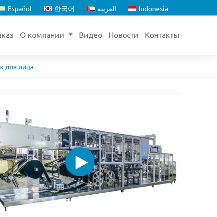
Español
한국어
العربية
Indonesia
аказ
О компании
Видео
Новости
Контакты
к для лица