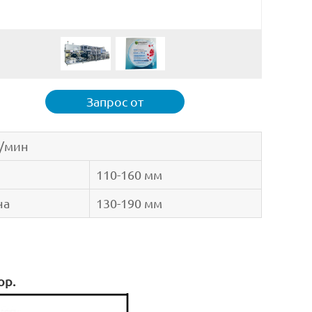
Запрос от
т/мин
110-160 мм
на
130-190 мм
ор.