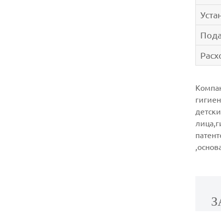
Уста
Пода
Расх
Компан
гигиен
детски
лица,г
патент
,основ
З