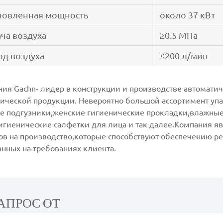
новленная мощность
около 37 кВт
ча воздуха
≥0.5 МПа
од воздуха
≤200 л/мин
ия Gachn- лидер в конструкции и производстве автомати
ической продукции. Невероятно большой ассортимент уп
е подгузники,женские гигиенические прокладки,влажные
игиенические салфетки для лица и так далее.Компания я
ов на производство,которые способствуют обеспечению р
анных на требованиях клиента.
АПРОС ОТ