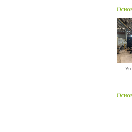
Осно
Уст
Осно