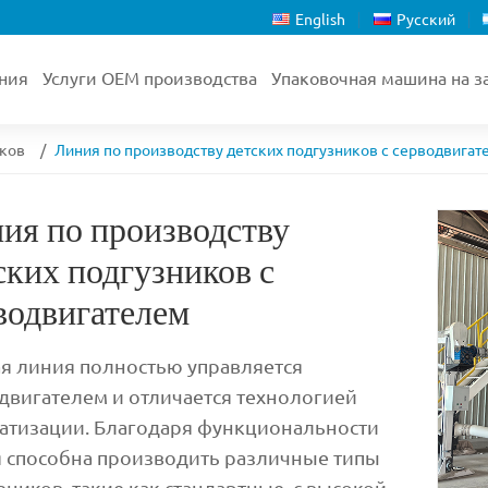
English
Русский
ния
Услуги OEM производства
Упаковочная машина на з
иков
Линия по производству детских подгузников с серводвигат
ия по производству
ских подгузников с
водвигателем
я линия полностью управляется
двигателем и отличается технологией
атизации. Благодаря функциональности
 способна производить различные типы
зников, такие как стандартные, с высокой