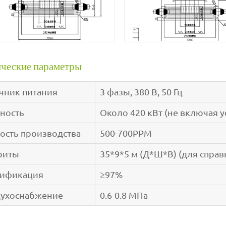
ческие параметры
чник питания
3 фазы, 380 В, 50 Гц
ность
Около 420 кВт (не включая у
ость производства
500-700PPM
риты
35*9*5 м (Д*Ш*В) (для справ
лификация
≥97%
ухоснабжение
0.6-0.8 МПа