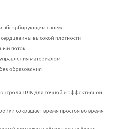
ым абсорбирующим слоем
 сердцевины высокой плотности
тный поток
 управления материалом
 без образования
контроля ПЛК для точной и эффективной
ройки сокращает время простоя во время
нкцией размотки и обнаружения брака