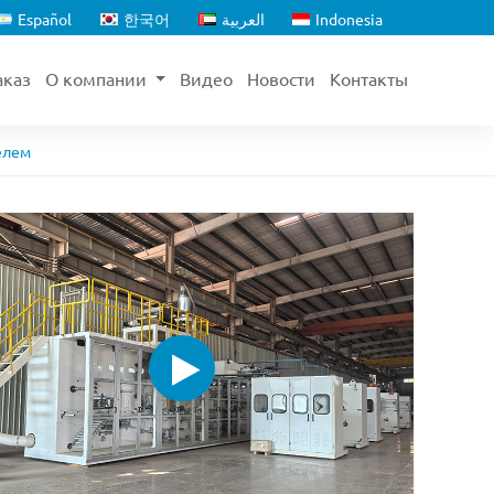
Español
한국어
العربية
Indonesia
аказ
О компании
Видео
Новости
Контакты
елем