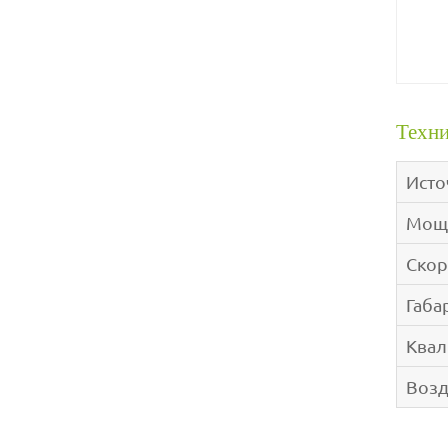
Техни
Исто
Мощ
Скор
Габа
Ква
Возд