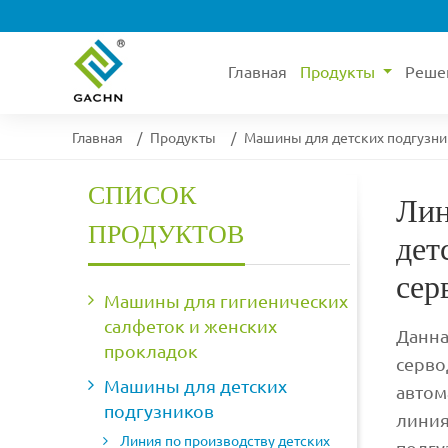
Главная
Продукты
Реше
Главная
Продукты
Машины для детских подгузн
СПИСОК
Лин
ПРОДУКТОВ
дет
сер
Машины для гигиенических
салфеток и женских
Данна
прокладок
серво
Машины для детских
автом
подгузников
линия
Линия по производству детских
подгу