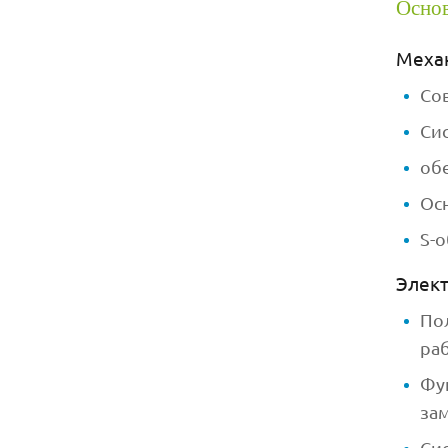
Основ
Механ
Со
Си
об
Ос
S-
Элект
По
ра
Фу
за
Си