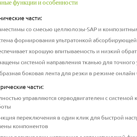
ные функции и особенности
ические части:
вместимы со смесью целлюлозы-SAP и композитн
стема формирования ультратонкой абсорбирующей
еспечивает хорошую впитываемость и низкий обра
нащены системой направления тканью для точного
образная боковая лента для резки в режиме онлайн
рические части:
лностью управляются серводвигателем с системой 
боты
нкция переключения в один клик для быстрой наст
мены компонентов
стема регулировки натяжения с автоматической фу