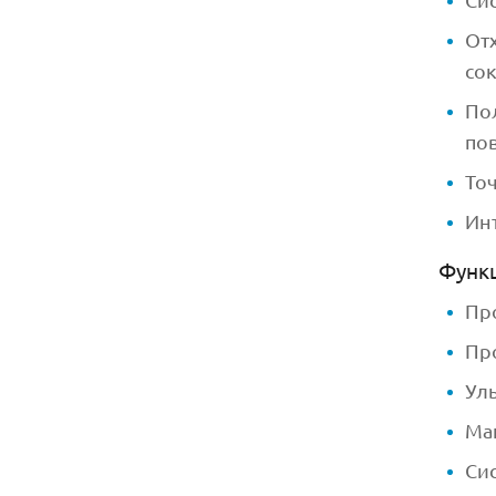
От
со
По
по
То
Ин
Функ
Пр
Пр
Ул
Ма
Си