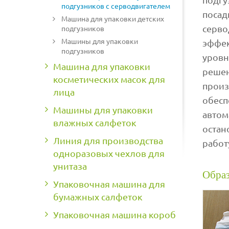
подгузников с серводвигателем
посад
Машина для упаковки детских
серво
подгузников
Машины для упаковки
эффек
подгузников
уровн
Машина для упаковки
решен
косметических масок для
произ
лица
обесп
Машины для упаковки
автом
влажных салфеток
остан
Линия для производства
работ
одноразовых чехлов для
унитаза
Обра
Упаковочная машина для
бумажных салфеток
Упаковочная машина короб